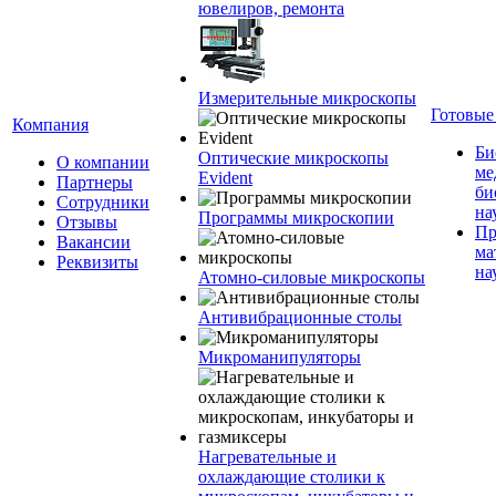
ювелиров, ремонта
Измерительные микроскопы
Готовые
Компания
Би
Оптические микроскопы
О компании
ме
Evident
Партнеры
би
Сотрудники
на
Программы микроскопии
Отзывы
Пр
Вакансии
ма
Реквизиты
на
Атомно-силовые микроскопы
Антивибрационные столы
Микроманипуляторы
Нагревательные и
охлаждающие столики к