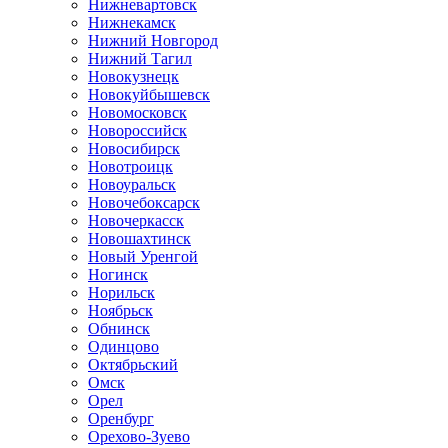
Нижневартовск
Нижнекамск
Нижний Новгород
Нижний Тагил
Новокузнецк
Новокуйбышевск
Новомосковск
Новороссийск
Новосибирск
Новотроицк
Новоуральск
Новочебоксарск
Новочеркасск
Новошахтинск
Новый Уренгой
Ногинск
Норильск
Ноябрьск
Обнинск
Одинцово
Октябрьский
Омск
Орел
Оренбург
Орехово-Зуево