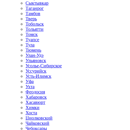
Сыктывкар
Таганрог
Тамбов
Тверь
Тобольск
Тольятти
Томск
Туапсе
Тула
Тюмень
Улан-Удэ
Ульяновск
Усолье-Сибирское
Уссурийск
Усть-Илимск
Уфа
Ухта
Феодосия
Хабаровск
Хасавюрт
Химки
Хоста
Циолковский
Чайковский
Чебоксары