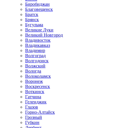
Биробиджан
Благовещенск
Братск
Брянск
Бугульма
Великие Луки
Великий Новгород
Владивосток
Владикавказ
Владимир
Волгоград
Волгодонск
Волжский
Вологда
Волоколамск
Воронеж
Воскресенск
Воткинск
Гатчина
Геленджик
Глазов
Горно-Алтайск
Грозный
Губкин
Дербент