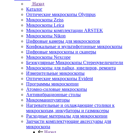
Назад
Каталог
Оптические микроскопы Olympus
Микроскопы Zeiss
Микроскопы Leica
Микроскопы комплектации ARSTEK
Микроскопы Nikon
Цифровые камеры для микроскопов
Конфокальные и мультифотонные микроскопы
Цифровые микроскопы и сканеры
Микроскопы Nexcope
Безокулярные Микроскопы Стереоувеличители
Микроскопы для пайки, ювелиров, ремонта
Измерительные микроскопы
Оптические микроскопы Evident
Программы микроскопии
Атомно-силовые микроскопы
Антивибрационные столы
Микроманипуляторы
Нагревательные и охлаждающие столики к
микроскопам, инкубаторы и газмиксеры
Расходные материалы для микроскопии
Запчасти комплектующие аксессуары для
микроскопа
Назад