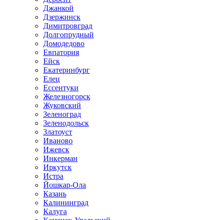
Джанкой
Дзержинск
Димитровград
Долгопрудный
Домодедово
Евпатория
Ейск
Екатеринбург
Елец
Ессентуки
Железногорск
Жуковский
Зеленоград
Зеленодольск
Златоуст
Иваново
Ижевск
Инкерман
Иркутск
Истра
Йошкар-Ола
Казань
Калининград
Калуга