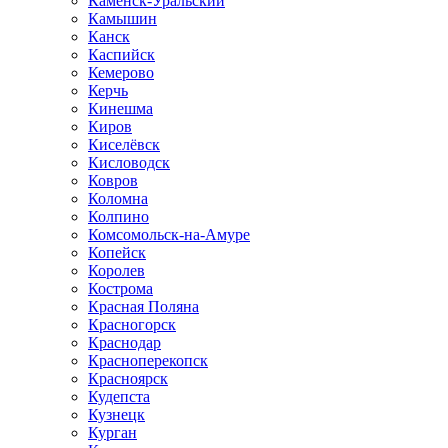
Каменск-Уральский
Камышин
Канск
Каспийск
Кемерово
Керчь
Кинешма
Киров
Киселёвск
Кисловодск
Ковров
Коломна
Колпино
Комсомольск-на-Амуре
Копейск
Королев
Кострома
Красная Поляна
Красногорск
Краснодар
Красноперекопск
Красноярск
Кудепста
Кузнецк
Курган