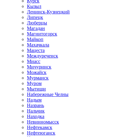
Курск
Кызыл
Ленинск-Кузнецкий
Липецк
Люберцы
Магадан
Магнитогорск
Майкоп
Махачкала
Мацеста
Междуреченск
Миасс
Мичуринск
Можайск
Мурманск
Муром
Мытищи
Набережные Челны
Надым
Назрань
Нальчик
Находка
Невинномысск
Нефтекамск
Нефтеюганск