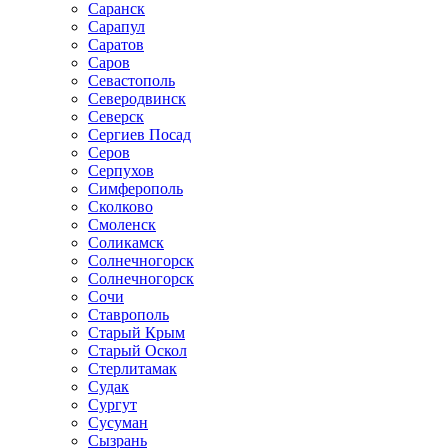
Саранск
Сарапул
Саратов
Саров
Севастополь
Северодвинск
Северск
Сергиев Посад
Серов
Серпухов
Симферополь
Сколково
Смоленск
Соликамск
Солнечногорск
Солнечногорск
Сочи
Ставрополь
Старый Крым
Старый Оскол
Стерлитамак
Судак
Сургут
Сусуман
Сызрань