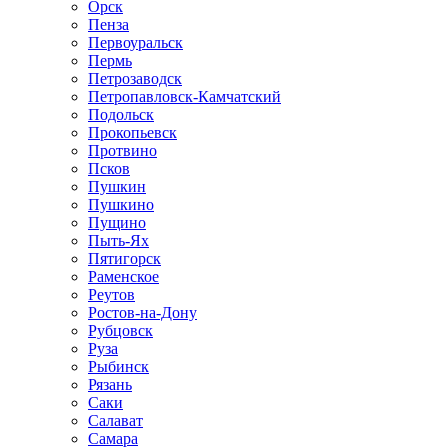
Орск
Пенза
Первоуральск
Пермь
Петрозаводск
Петропавловск-Камчатский
Подольск
Прокопьевск
Протвино
Псков
Пушкин
Пушкино
Пущино
Пыть-Ях
Пятигорск
Раменское
Реутов
Ростов-на-Дону
Рубцовск
Руза
Рыбинск
Рязань
Саки
Салават
Самара