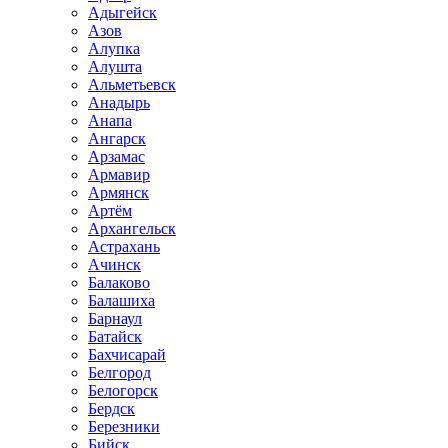
Адыгейск
Азов
Алупка
Алушта
Альметьевск
Анадырь
Анапа
Ангарск
Арзамас
Армавир
Армянск
Артём
Архангельск
Астрахань
Ачинск
Балаково
Балашиха
Барнаул
Батайск
Бахчисарай
Белгород
Белогорск
Бердск
Березники
Бийск