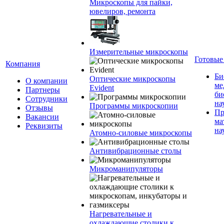
Микроскопы для пайки,
ювелиров, ремонта
Измерительные микроскопы
Готовые
Компания
Би
Оптические микроскопы
О компании
ме
Evident
Партнеры
би
Сотрудники
на
Программы микроскопии
Отзывы
Пр
Вакансии
ма
Реквизиты
на
Атомно-силовые микроскопы
Антивибрационные столы
Микроманипуляторы
Нагревательные и
охлаждающие столики к