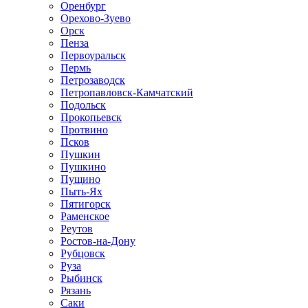
Оренбург
Орехово-Зуево
Орск
Пенза
Первоуральск
Пермь
Петрозаводск
Петропавловск-Камчатский
Подольск
Прокопьевск
Протвино
Псков
Пушкин
Пушкино
Пущино
Пыть-Ях
Пятигорск
Раменское
Реутов
Ростов-на-Дону
Рубцовск
Руза
Рыбинск
Рязань
Саки