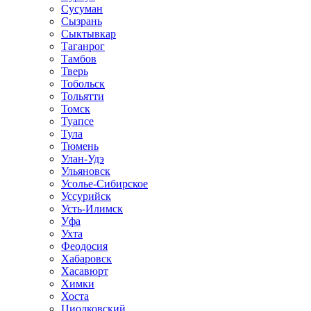
Сусуман
Сызрань
Сыктывкар
Таганрог
Тамбов
Тверь
Тобольск
Тольятти
Томск
Туапсе
Тула
Тюмень
Улан-Удэ
Ульяновск
Усолье-Сибирское
Уссурийск
Усть-Илимск
Уфа
Ухта
Феодосия
Хабаровск
Хасавюрт
Химки
Хоста
Циолковский