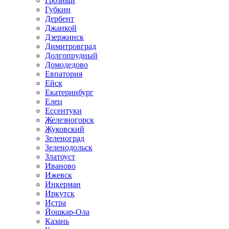
Грозный
Губкин
Дербент
Джанкой
Дзержинск
Димитровград
Долгопрудный
Домодедово
Евпатория
Ейск
Екатеринбург
Елец
Ессентуки
Железногорск
Жуковский
Зеленоград
Зеленодольск
Златоуст
Иваново
Ижевск
Инкерман
Иркутск
Истра
Йошкар-Ола
Казань