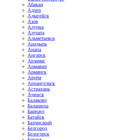
Абакан
Адлер
Адыгейск
Азов
Алупка
Алушта
Альметьевск
Анадырь
Анапа
Ангарск
Арзамас
Армавир
Армянск
Артём
Архангельск
Астрахань
Ачинск
Балаково
Балашиха
Барнаул
Батайск
Бахчисарай
Белгород
Белогорск
Бердск