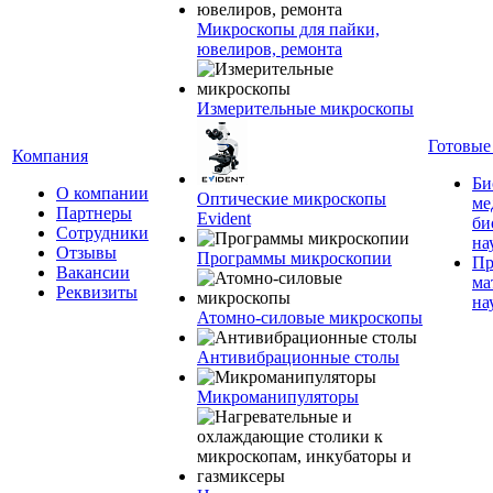
Микроскопы для пайки,
ювелиров, ремонта
Измерительные микроскопы
Готовые
Компания
Би
О компании
Оптические микроскопы
ме
Партнеры
Evident
би
Сотрудники
на
Отзывы
Программы микроскопии
Пр
Вакансии
ма
Реквизиты
на
Атомно-силовые микроскопы
Антивибрационные столы
Микроманипуляторы