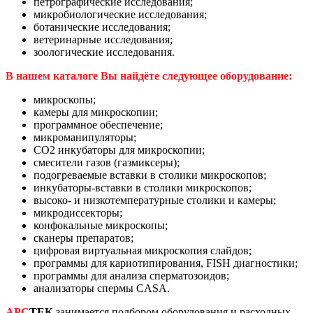
петрографические исследования;
микробиологические исследования;
ботанические исследования;
ветеринарные исследования;
зоологические исследования.
В нашем каталоге Вы найдёте следующее оборудование:
микроскопы;
камеры для микроскопии;
программное обеспечение;
микроманипуляторы;
CO2 инкубаторы для микроскопии;
смесители газов (газмиксеры);
подогреваемые вставки в столики микроскопов;
инкубаторы-вставки в столики микроскопов;
высоко- и низкотемпературные столики и камеры;
микродиссекторы;
конфокальные микроскопы;
сканеры препаратов;
цифровая виртуальная микроскопия слайдов;
программы для кариотипирования, FISH диагностики;
программы для анализа сперматозоидов;
анализаторы спермы CASA.
АРС
ТЕК
занимается подбором оборудования и расходных