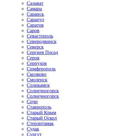
Салават
Самара
Саранск
Сарапул
Саратов
Саров
Севастополь
Северодвинск
Северск
Сергиев Посад
Серов
Серпухов
Симферополь
Сколково
Смоленск
Соликамск
Солнечногорск
Солнечногорск
Сочи
Ставрополь
Старый Крым
Старый Оскол
Стерлитамак
Судак
Сургут