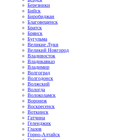
Березники
Бийск
Биробиджан
Благовещенск
Братск
Брянск
Бугульма
Великие Луки
Великий Новгород
Владивосток
Владикавказ
Владимир
Волгоград
Волгодонск
Волжский
Вологда
Волоколамск
Воронеж
Воскресенск
Воткинск
Гатчина
Геленджик
Глазов
Горно-Алтайск