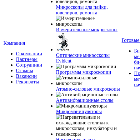
Микроскопы для пайки,
ювелиров, ремонта
Измерительные микроскопы
Готовые
Компания
Би
О компании
Оптические микроскопы
ме
Партнеры
Evident
би
Сотрудники
на
Отзывы
Программы микроскопии
Пр
Вакансии
ма
Реквизиты
на
Атомно-силовые микроскопы
Антивибрационные столы
Микроманипуляторы
Нагревательные и