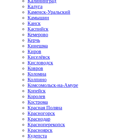
Калининград
Калуга
Каменск-Уральский
Камышин
Канск
Каспийск
Кемерово
Керчь
Кинешма
Киров
Киселёвск
Кисловодск
Ковров
Коломна
Колпино
Комсомольск-на-Амуре
Копейск
Королев
Кострома
Красная Поляна
Красногорск
Краснодар
Красноперекопск
Красноярск
Кудепста