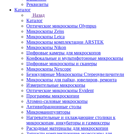
Реквизиты
Каталог
Назад
Каталог
Оптические микроскопы Olympus
Микроскопы Zeiss
Микроскопы Leica
Микроскопы комплектации ARSTEK
Микроскопы Nikon
Цифровые камеры для микроскопов
Конфокальные и мультифотонные микроскопы
Цифровые микроскопы и сканеры
Микроскопы Nexcope
Безокулярные Микроскопы Стереоувеличители
Микроскопы для пайки, ювелиров, ремонта
Измерительные микроскопы
Оптические микроскопы Evident
Программы микроскопии
Атомно-силовые микроскопы
Антивибрационные столы
Микроманипуляторы
Нагревательные и охлаждающие столики к
микроскопам, инкубаторы и газмиксеры
Расходные материалы для микроскопии
Запчасти комплектующие аксессуары для