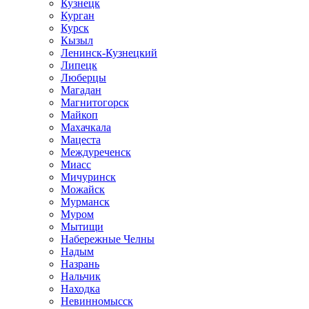
Кузнецк
Курган
Курск
Кызыл
Ленинск-Кузнецкий
Липецк
Люберцы
Магадан
Магнитогорск
Майкоп
Махачкала
Мацеста
Междуреченск
Миасс
Мичуринск
Можайск
Мурманск
Муром
Мытищи
Набережные Челны
Надым
Назрань
Нальчик
Находка
Невинномысск