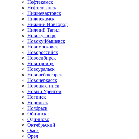
Нефтекамск
Нефтеюганск
Нижневартовск
Нижнекамск
Нижний Новгород
Нижний Тагил
Новокузнецк
Новокуйбышевск
Новомосковск
Новороссийск
Новосибирск
Новотроицк
Новоуральск
Новочебоксарск
Новочеркасск
Новошахтинск
Новый Уренгой
Ногинск
Норильск
Ноябрьск
Обнинск
Одинцово
Октябрьский
Омск
Орел