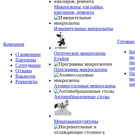
Микроскопы для пайки,
ювелиров, ремонта
Измерительные микроскопы
Готовые
Компания
Би
Оптические микроскопы
О компании
ме
Evident
Партнеры
би
Сотрудники
на
Программы микроскопии
Отзывы
Пр
Вакансии
ма
Реквизиты
на
Атомно-силовые микроскопы
Антивибрационные столы
Микроманипуляторы