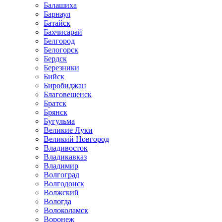
Балашиха
Барнаул
Батайск
Бахчисарай
Белгород
Белогорск
Бердск
Березники
Бийск
Биробиджан
Благовещенск
Братск
Брянск
Бугульма
Великие Луки
Великий Новгород
Владивосток
Владикавказ
Владимир
Волгоград
Волгодонск
Волжский
Вологда
Волоколамск
Воронеж