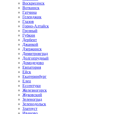
Воскресенск
Воткинск
Гатчина
Геленджик
Глазов
Горно-Алтайск
Грозный
Губкин
Дербент
Джанкой
Дзержинск
Димитровград
Долгопрудный
Домодедово
Евпатория
Ейск
Екатеринбург
Елец
Ессентуки
Железногорск
Жуковский
Зеленоград
Зеленодольск
Златоуст
Иваново