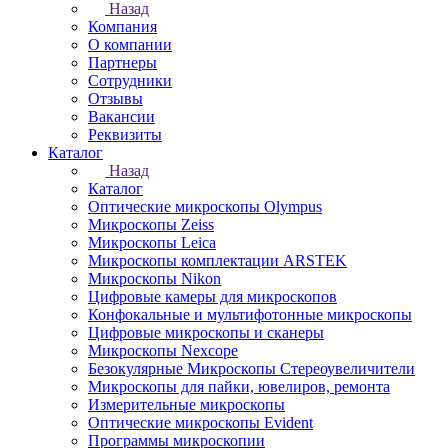
Назад
Компания
О компании
Партнеры
Сотрудники
Отзывы
Вакансии
Реквизиты
Каталог
Назад
Каталог
Оптические микроскопы Olympus
Микроскопы Zeiss
Микроскопы Leica
Микроскопы комплектации ARSTEK
Микроскопы Nikon
Цифровые камеры для микроскопов
Конфокальные и мультифотонные микроскопы
Цифровые микроскопы и сканеры
Микроскопы Nexcope
Безокулярные Микроскопы Стереоувеличители
Микроскопы для пайки, ювелиров, ремонта
Измерительные микроскопы
Оптические микроскопы Evident
Программы микроскопии