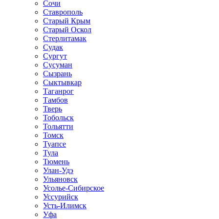
Сочи
Ставрополь
Старый Крым
Старый Оскол
Стерлитамак
Судак
Сургут
Сусуман
Сызрань
Сыктывкар
Таганрог
Тамбов
Тверь
Тобольск
Тольятти
Томск
Туапсе
Тула
Тюмень
Улан-Удэ
Ульяновск
Усолье-Сибирское
Уссурийск
Усть-Илимск
Уфа