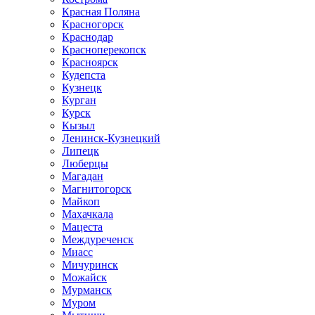
Красная Поляна
Красногорск
Краснодар
Красноперекопск
Красноярск
Кудепста
Кузнецк
Курган
Курск
Кызыл
Ленинск-Кузнецкий
Липецк
Люберцы
Магадан
Магнитогорск
Майкоп
Махачкала
Мацеста
Междуреченск
Миасс
Мичуринск
Можайск
Мурманск
Муром