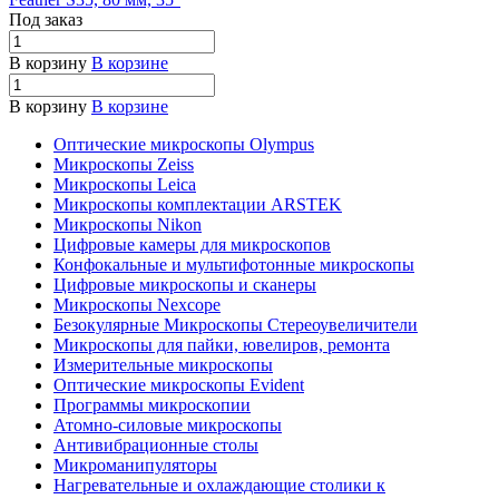
Под заказ
В корзину
В корзине
В корзину
В корзине
Оптические микроскопы Olympus
Микроскопы Zeiss
Микроскопы Leica
Микроскопы комплектации ARSTEK
Микроскопы Nikon
Цифровые камеры для микроскопов
Конфокальные и мультифотонные микроскопы
Цифровые микроскопы и сканеры
Микроскопы Nexcope
Безокулярные Микроскопы Стереоувеличители
Микроскопы для пайки, ювелиров, ремонта
Измерительные микроскопы
Оптические микроскопы Evident
Программы микроскопии
Атомно-силовые микроскопы
Антивибрационные столы
Микроманипуляторы
Нагревательные и охлаждающие столики к