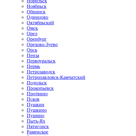
Норильск
Ноябрьск
Обнинск
Одинцово
Октябрьский
Омск
Орел
Оренбург
Орехово-Зуево
Орск
Пенза
Первоуральск
Пермь
Петрозаводск
Петропавловск-Камчатский
Подольск
Прокопьевск
Протвино
Псков
Пушкин
Пушкино
Пущино
Пыть-Ях
Пятигорск
Раменское