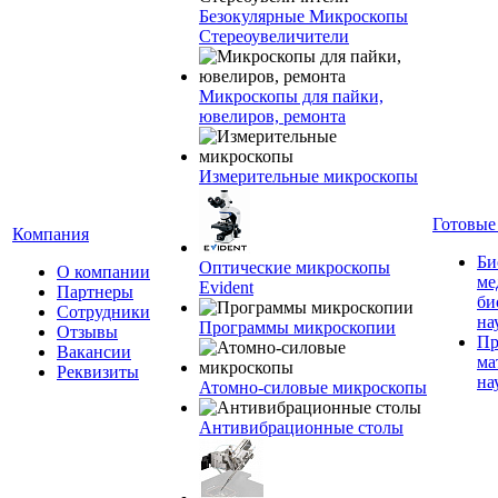
Безокулярные Микроскопы
Стереоувеличители
Микроскопы для пайки,
ювелиров, ремонта
Измерительные микроскопы
Готовые
Компания
Би
Оптические микроскопы
О компании
ме
Evident
Партнеры
би
Сотрудники
на
Программы микроскопии
Отзывы
Пр
Вакансии
ма
Реквизиты
на
Атомно-силовые микроскопы
Антивибрационные столы