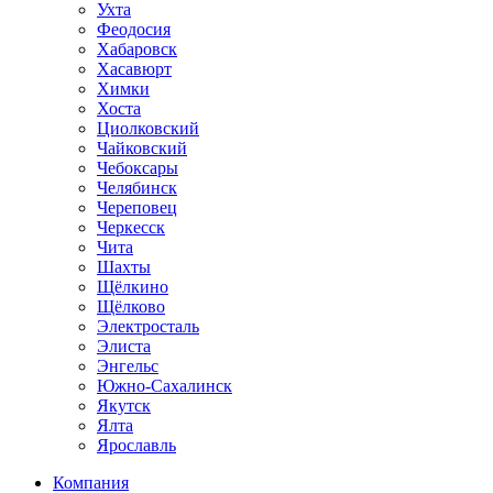
Ухта
Феодосия
Хабаровск
Хасавюрт
Химки
Хоста
Циолковский
Чайковский
Чебоксары
Челябинск
Череповец
Черкесск
Чита
Шахты
Щёлкино
Щёлково
Электросталь
Элиста
Энгельс
Южно-Сахалинск
Якутск
Ялта
Ярославль
Компания