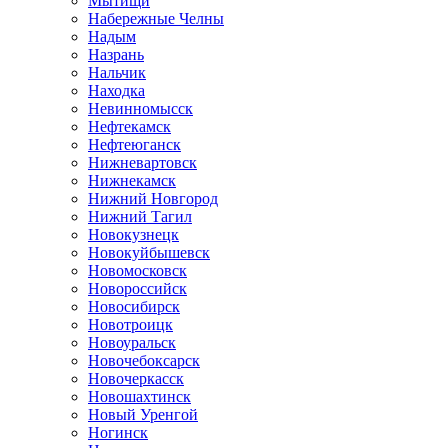
Мытищи
Набережные Челны
Надым
Назрань
Нальчик
Находка
Невинномысск
Нефтекамск
Нефтеюганск
Нижневартовск
Нижнекамск
Нижний Новгород
Нижний Тагил
Новокузнецк
Новокуйбышевск
Новомосковск
Новороссийск
Новосибирск
Новотроицк
Новоуральск
Новочебоксарск
Новочеркасск
Новошахтинск
Новый Уренгой
Ногинск