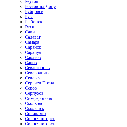
Реутов
Ростов-на-Дону
Рубцовск
Руза
Рыбинск
Рязань
Саки
Салават
Самара
Саранск
Сарапул
Саратов
Саров
Севастополь
Северодвинск
Северск
Сергиев Посад
Серов
Серпухов
Симферополь
Сколково
Смоленск
Соликамск
Солнечногорск
Солнечногорск