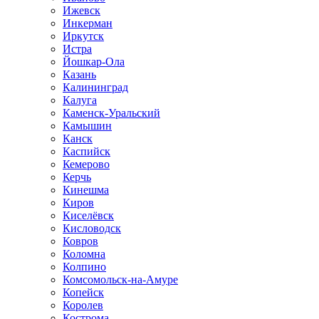
Ижевск
Инкерман
Иркутск
Истра
Йошкар-Ола
Казань
Калининград
Калуга
Каменск-Уральский
Камышин
Канск
Каспийск
Кемерово
Керчь
Кинешма
Киров
Киселёвск
Кисловодск
Ковров
Коломна
Колпино
Комсомольск-на-Амуре
Копейск
Королев
Кострома