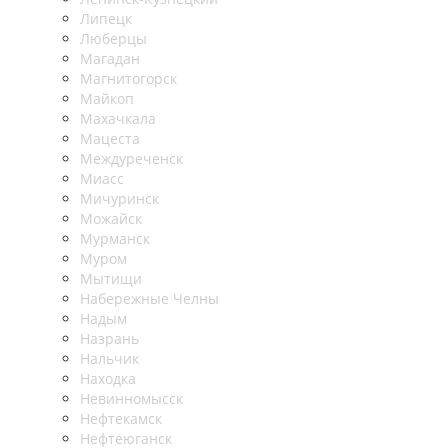
Липецк
Люберцы
Магадан
Магнитогорск
Майкоп
Махачкала
Мацеста
Междуреченск
Миасс
Мичуринск
Можайск
Мурманск
Муром
Мытищи
Набережные Челны
Надым
Назрань
Нальчик
Находка
Невинномысск
Нефтекамск
Нефтеюганск