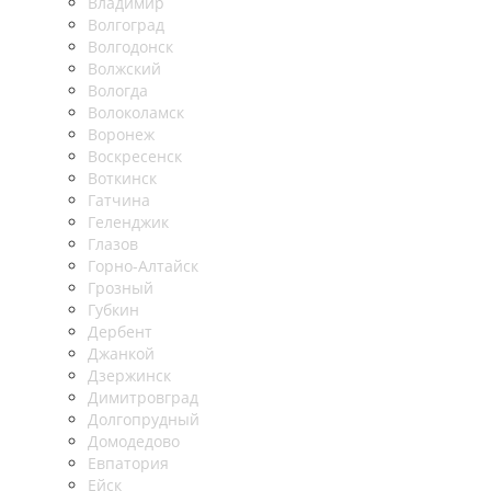
Владимир
Волгоград
Волгодонск
Волжский
Вологда
Волоколамск
Воронеж
Воскресенск
Воткинск
Гатчина
Геленджик
Глазов
Горно-Алтайск
Грозный
Губкин
Дербент
Джанкой
Дзержинск
Димитровград
Долгопрудный
Домодедово
Евпатория
Ейск