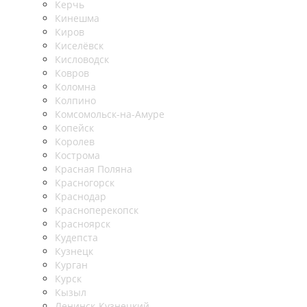
Керчь
Кинешма
Киров
Киселёвск
Кисловодск
Ковров
Коломна
Колпино
Комсомольск-на-Амуре
Копейск
Королев
Кострома
Красная Поляна
Красногорск
Краснодар
Красноперекопск
Красноярск
Кудепста
Кузнецк
Курган
Курск
Кызыл
Ленинск-Кузнецкий