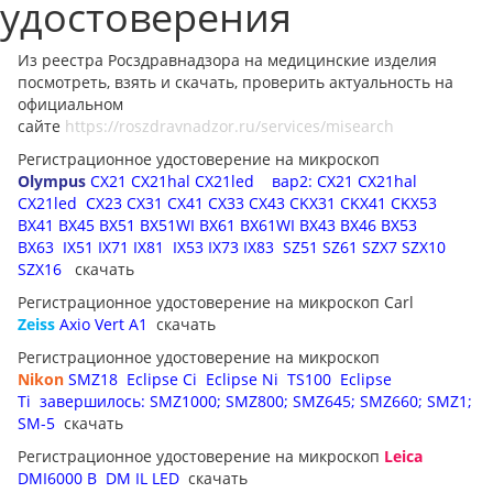
удостоверения
Из реестра Росздравнадзора на медицинские изделия
посмотреть, взять и скачать, проверить актуальность на
официальном
сайте
https://roszdravnadzor.ru/services/misearch
Регистрационное удостоверение на микроскоп
Olympus
CX21 CX21hal CX21led
вар2: CX21 CX21hal
CX21led
CX23 CX31 CX41 CX33 CX43
CKX31 CKX41
CKX53
BX41 BX45 BX51 BX51WI BX61 BX61WI BX43 BX46 BX53
BX63
IX51 IX71 IX81
IX53 IX73 IX83
SZ51 SZ61 SZX7 SZX10
SZX16
скачать
Регистрационное удостоверение на микроскоп Carl
Zeiss
Axio Vert A1
скачать
Регистрационное удостоверение на микроскоп
Nikon
SMZ18
Eclipse Ci
Eclipse Ni
TS100
Eclipse
Ti
завершилось: SMZ1000; SMZ800; SMZ645; SMZ660; SMZ1;
SM-5
скачать
Регистрационное удостоверение на микроскоп
Leica
DMI6000 B
DM IL LED
скачать