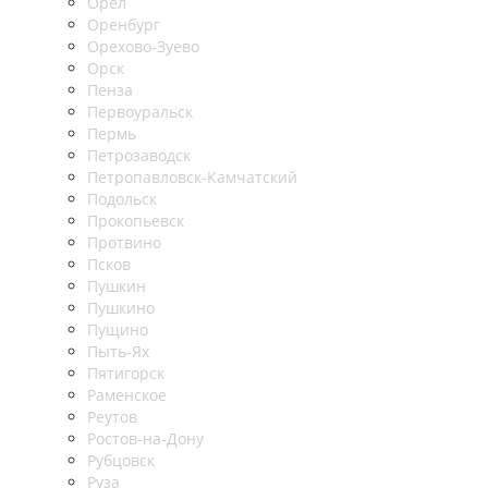
Орел
Оренбург
Орехово-Зуево
Орск
Пенза
Первоуральск
Пермь
Петрозаводск
Петропавловск-Камчатский
Подольск
Прокопьевск
Протвино
Псков
Пушкин
Пушкино
Пущино
Пыть-Ях
Пятигорск
Раменское
Реутов
Ростов-на-Дону
Рубцовск
Руза