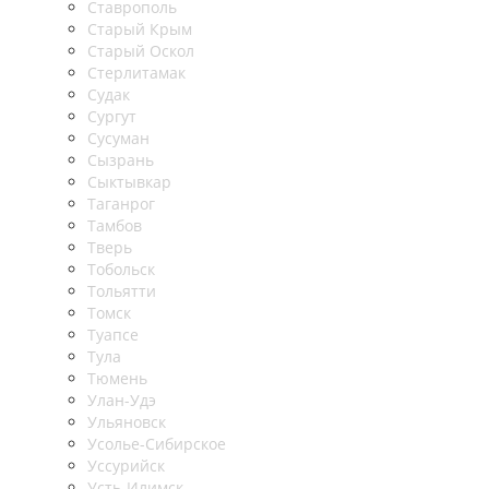
Ставрополь
Старый Крым
Старый Оскол
Стерлитамак
Судак
Сургут
Сусуман
Сызрань
Сыктывкар
Таганрог
Тамбов
Тверь
Тобольск
Тольятти
Томск
Туапсе
Тула
Тюмень
Улан-Удэ
Ульяновск
Усолье-Сибирское
Уссурийск
Усть-Илимск